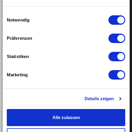
6. mai 2024
Liam Pichler
Einwilligungsauswahl
Actualités des employés
Notwendig
Alana Morais Paes, 27 ans, est arrivée en Suisse à l’âge
de 16 ans avec sa mère depuis Fortaleza, au…
Präferenzen
WEITERLESEN
Statistiken
Marketing
Details zeigen
Alle zulassen
Bricoler en cours d’espagnol –