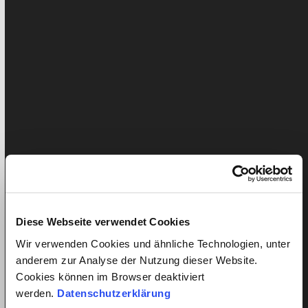
15. septembre 2025
Liam Pichler
Actualités des employés
Nada Lanz, 43 ans, est née en Albanie, a grandi à Rome,
et a déménagé en Suisse il y a…
WEITERLESEN
Diese Webseite verwendet Cookies
Wir verwenden Cookies und ähnliche Technologien, unter
anderem zur Analyse der Nutzung dieser Website.
Cookies können im Browser deaktiviert
Chaque week-end, c’est “faxina” –
werden.
Datenschutzerklärung
Interview avec Alana Morais Paes