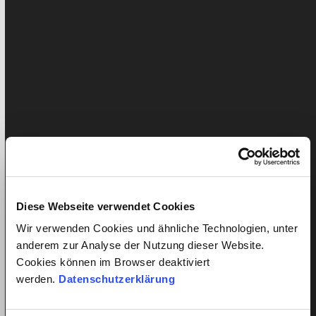
Dois-je assurer mon aide-ménagère
Diese Webseite verwendet Cookies
?
Wir verwenden Cookies und ähnliche Technologien, unter
anderem zur Analyse der Nutzung dieser Website.
Publié: 27. avril 2020
Liam Pichler
Cookies können im Browser deaktiviert
Mise à jour:
avril 17, 2024
Lilly Barak
werden.
Datenschutzerklärung
Oui ! Tous les employés en Suisse doivent être
obligatoirement assurés contre les accidents par leur