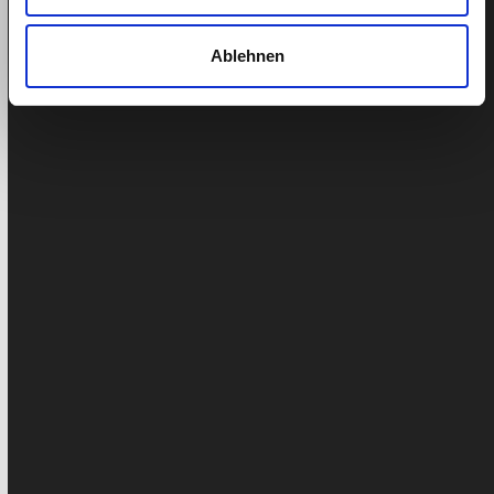
Mise à jour:
avril 17, 2024
Lilly Barak
Ablehnen
Les cotisations suivantes seront déduites du salaire
mensuel brut de votre employé, quel qu'en soit le
montant : 5.3 %…
Mon aide au ménage n’a pas de