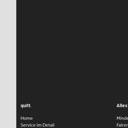
Es öffn
Interv
Olivei
Rosa Ange
stammt au
Mosambik
zusamm
quitt.
Alles
Home
Minde
Service im Detail
Faire