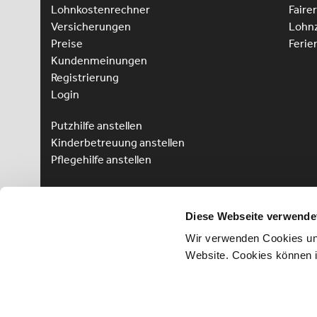
Lohnkostenrechner
Faire
Versicherungen
Lohnz
Preise
Ferie
Kundenmeinungen
Registrierung
Login
Putzhilfe anstellen
Kinderbetreuung anstellen
Pflegehilfe anstellen
Vorteile für Arbeitnehmer
Arbeitnehmer Registrierung
Diese Webseite verwende
Arbeitnehmer Login
Wir verwenden Cookies und
Sprachkurs gewinnen
Website. Cookies können 