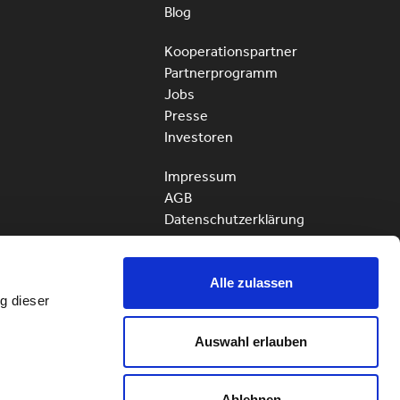
Blog
Kooperationspartner
Partnerprogramm
Jobs
Presse
Investoren
Impressum
AGB
Datenschutzerklärung
quitt Deutschland
quinn UK
Alle zulassen
g dieser
quitt Business
Auswahl erlauben
ServiceHunter AG – quitt
Ablehnen