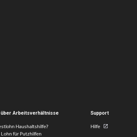
en sich neue Türen –
So nah und doch so fern
iew mit Rosa Angela de
Interview mit Ilkenia An
ra Coulon
Rodriguez
la de Oliveira Coulon, 44,
Ilkenia Anyelith Rodriguez, 54
s Buzi, einer kleinen Stadt in
aus Chiriquí, Panama, nahe d
. Seit 2016 lebt sie
zu Costa Rica. Nach einem Be
en mit…
ihrer Schwester…
 über Arbeitsverhältnisse
Support
stlohn Haushaltshilfe?
Hilfe
r Lohn für Putzhilfen