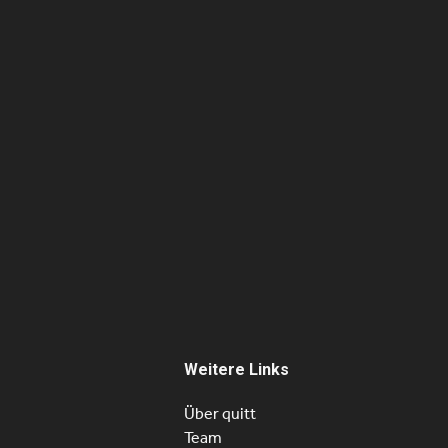
Basteln im Spanischunterricht
 –
– Interview mit Rosi Lorena
yelith
Moreno Delgado
Rosi Lorena Moreno Delgado, 36, hat
, stammt
vor eineinhalb Jahren ihren Job als
er Grenze
selbstständige Schuhverkäuferin in
such bei
Venezuela aufgegeben und ist mit…
Weitere Links
Über quitt
Team