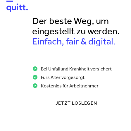
Open
Close
mobile
mobile
Der beste Weg, um
menu
menu
eingestellt zu werden.
Einfach, fair & digital.
Bei Unfall und Krankheit versichert
Fürs Alter vorgesorgt
Kostenlos für Arbeitnehmer
JETZT LOSLEGEN