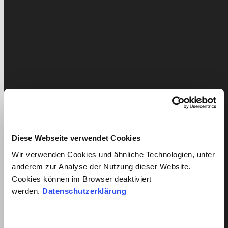
So nah und doch so fern – Interview
mit Ilkenia Anyelith Rodriguez
Publiziert: 24. April 2024
Lilly Barak
Überarbeitet:
April 29, 2024
Liam Pichler
Ilkenia Anyelith Rodriguez, 54, stammt aus Chiriquí,
Panama, nahe der Grenze zu Costa Rica. Nach einem
Besuch bei ihrer Schwester…
Diese Webseite verwendet Cookies
Wir verwenden Cookies und ähnliche Technologien, unter
Kategorien
anderem zur Analyse der Nutzung dieser Website.
Cookies können im Browser deaktiviert
AHV
werden.
Datenschutzerklärung
Arbeitnehmer News
Einwilligungsauswahl