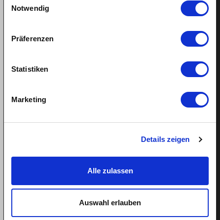
Arbeitsvertrag
Notwendig
Haushaltshilfe
Präferenzen
Kinderbetreuung
Krankheit/Unfall- Versicherung
Statistiken
Lohn
Marketing
News
Presseartikel
Details zeigen
Seniorenbetreuung
quitt.
Alle zulassen
Home
Auswahl erlauben
Service im Detail
Lohnkostenrechner