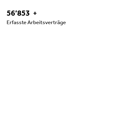
56853
56’853
+
Erfasste Arbeitsverträge