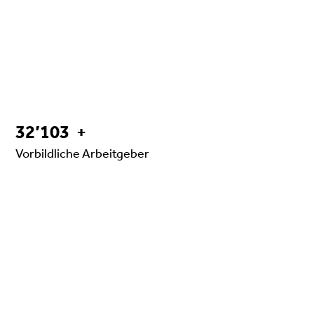
32103
32’103
+
Vorbildliche Arbeitgeber