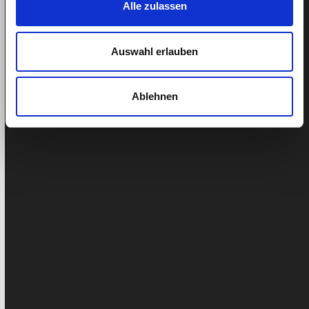
Alle zulassen
Lohnvergleich
quitt
Putzinstitut
Auswahl erlauben
Putzfrau
Putzfrauenagenturen
Ablehnen
Putzhilfe
Putzinstitut
Vergleich
Putzinstitut
quitt
Facebook
Twitter
LinkedIn
Pinterest
Ähnliche Beiträge