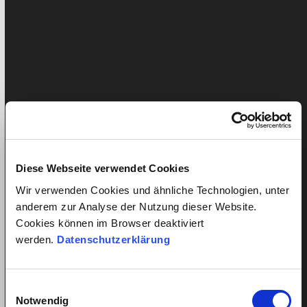
Kinderbetreuung
Krankheit/Unfall- Versicherung
Lohn
News
Presseartikel
Diese Webseite verwendet Cookies
Seniorenbetreuung
Wir verwenden Cookies und ähnliche Technologien, unter
quitt.
anderem zur Analyse der Nutzung dieser Website.
Cookies können im Browser deaktiviert
Home
werden.
Datenschutzerklärung
Service im Detail
Lohnkostenrechner
Versicherungen
Einwilligungsauswahl
Preise
Notwendig