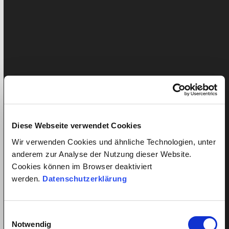
Kinderbetreuung
Krankheit/Unfall- Versicherung
Lohn
News
Presseartikel
Diese Webseite verwendet Cookies
Seniorenbetreuung
Wir verwenden Cookies und ähnliche Technologien, unter
quitt.
anderem zur Analyse der Nutzung dieser Website.
Cookies können im Browser deaktiviert
Home
werden.
Datenschutzerklärung
Service im Detail
Lohnkostenrechner
Versicherungen
Einwilligungsauswahl
Preise
Notwendig