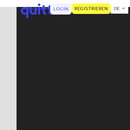
Helpcenter
REGISTRIEREN
DE
LOGIN
Kategorien
AHV
Arbeitnehmer News
Arbeitsvertrag
Haushaltshilfe
Kinderbetreuung
Krankheit/Unfall- Versicherung