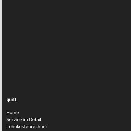
Kinderbetreuung
Krankheit/Unfall- Versicherung
Lohn
News
Presseartikel
Seniorenbetreuung
quitt.
Home
Service im Detail
Lohnkostenrechner