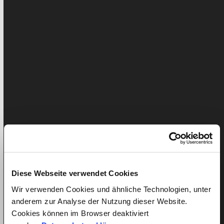
nécessaires sont prises en charge par quitt – toute la
paperasse est omise !
Facebook
Twitter
LinkedIn
Diese Webseite verwendet Cookies
Pinterest
Wir verwenden Cookies und ähnliche Technologien, unter
anderem zur Analyse der Nutzung dieser Website.
Ähnliche Beiträge
Cookies können im Browser deaktiviert