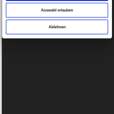
Auswahl erlauben
Ablehnen
Spitex : Voici les différences entre les soins et
les infirmières
Les soins et l'assistance aux personnes à domicile
sont des services qui sont financés différemment :
L'assurance de base de…