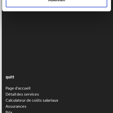
Aide aux personnes âgées
Article de presse
AVS
Contrat de travail
Garde d’enfants
Salaire
quitt
Page d’accueil
Détail des services
Calculateur de coûts salariaux
Assurances
Prix