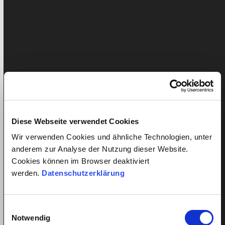
Portrait de l’aide domestique Karen Joy
Schneuwyl: « quitt. est une solution juste pour
moi»
Karen Joy Schneuwyl (54 ans) est originaire de la
Jamaïque et vit à Zurich. La Suissesse parle
couramment l'anglais et…
Diese Webseite verwendet Cookies
Wir verwenden Cookies und ähnliche Technologien, unter
anderem zur Analyse der Nutzung dieser Website.
Cookies können im Browser deaktiviert
werden.
Datenschutzerklärung
Einwilligungsauswahl
Notwendig