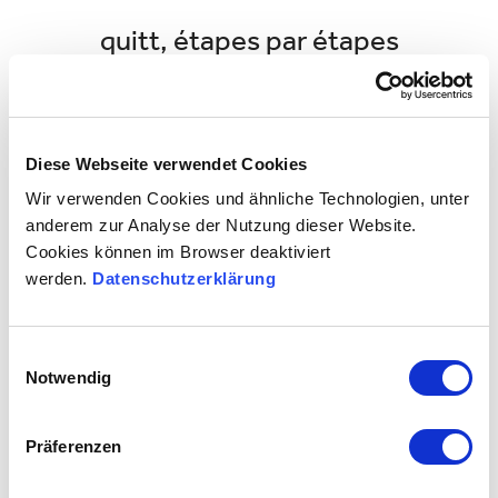
quitt, étapes par étapes
1
Diese Webseite verwendet Cookies
Wir verwenden Cookies und ähnliche Technologien, unter
anderem zur Analyse der Nutzung dieser Website.
Cookies können im Browser deaktiviert
werden.
Datenschutzerklärung
Trouvez une aide au ménage
Einwilligungsauswahl
Notwendig
Choisissez l’aide au ménage de votre choix.
Präferenzen