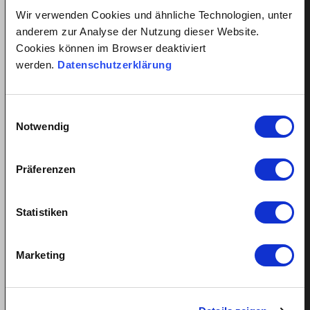
Wir verwenden Cookies und ähnliche Technologien, unter
Mon aide au ménage n’a pas de
anderem zur Analyse der Nutzung dieser Website.
numéro AVS – est-ce un problème ?
Cookies können im Browser deaktiviert
werden.
Datenschutzerklärung
Publié: 27. avril 2020
Liam Pichler
Mise à jour:
avril 17, 2024
Lilly Barak
Einwilligungsauswahl
Non. La Centrale de compensation (ZAS) de Genève
Notwendig
attribue un numéro AVS à tous les nouveau-nés et les
nouveaux arrivants…
Präferenzen
Statistiken
Marketing