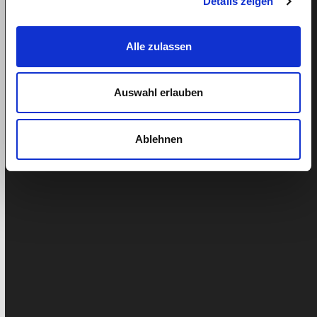
Details zeigen
Alle zulassen
Quelles sont les informations dont
j’ai besoin de la part de mon aide-
Auswahl erlauben
ménagère pour que la relation de
travail puisse être enregistrée
Ablehnen
correctement ?
Publié: 27. avril 2020
Liam Pichler
Mise à jour:
avril 17, 2024
Lilly Barak
Pour l'enregistrement et le règlement avec le bureau
de compensation, vous avez "seulement" besoin des
informations suivantes de la part…