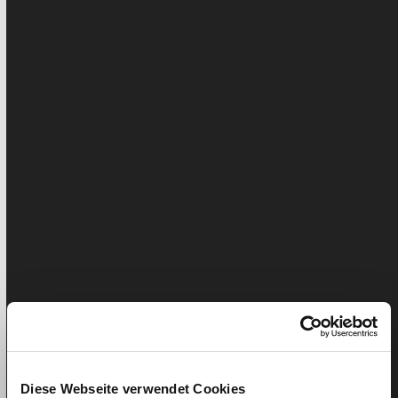
AVS, AI, APG, AC, CAF et VK
Publié: 27. avril 2020
Liam Pichler
Mise à jour:
avril 17, 2024
Lilly Barak
AVS = Assurance vieillesse et survivants, 8.7 % du
salaire brut : assurance sociale qui vise à compenser
partiellement la…
Diese Webseite verwendet Cookies