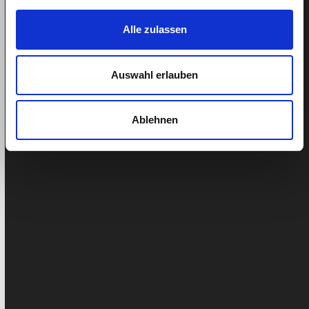
de ménage ?
La plate-forme en ligne quitt gère la paie de plus de 20
Alle zulassen
000 aides ménagères en Suisse et connaît donc…
Auswahl erlauben
Catégorie
Ablehnen
Actualités
Actualités des employés
Aide au ménage
Aide aux personnes âgées
Article de presse
AVS