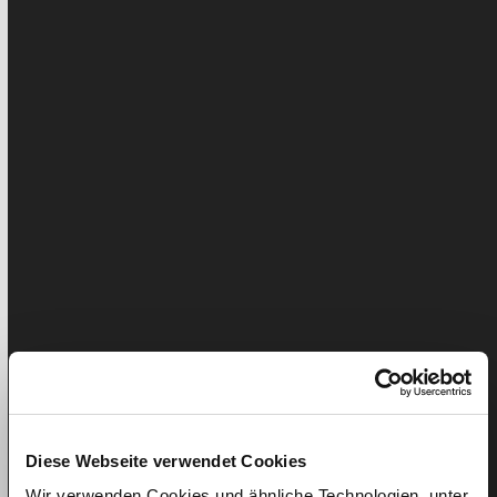
L’assurance d’indemnités journalières : La
femme de ménage a-t-elle également droit à
un salaire lorsqu’elle est malade ?
Il peut arriver que la femme de ménage ou l'aide
ménagère soit incapable de travailler pendant une
période plus longue…
Diese Webseite verwendet Cookies
Wir verwenden Cookies und ähnliche Technologien, unter