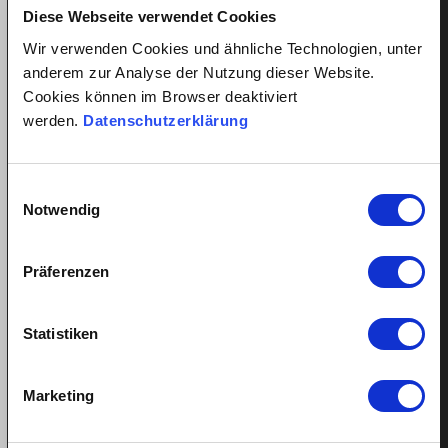
und holt sich Hilfe und Unterstützung.
Diese Webseite verwendet Cookies
Die Eltern lassen das Kind spüren, dass es gut
Wir verwenden Cookies und ähnliche Technologien, unter
aufgehoben ist.
anderem zur Analyse der Nutzung dieser Website.
Die Eltern haben Vertrauen in die Nanny gefasst und
Cookies können im Browser deaktiviert
bringen dies zum Ausdruck.
werden.
Datenschutzerklärung
Die Nanny kennt die Signale und Rituale des Kindes.
Hier können Sie das Merkblatt für die Eingewöhnung vom
Einwilligungsauswahl
NannyVerein Schweiz gratis herunterladen!
Notwendig
Präferenzen
Statistiken
Marketing
Facebook