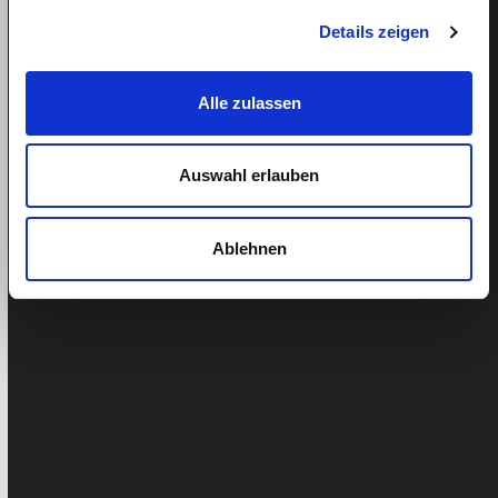
Twitter
Details zeigen
LinkedIn
Alle zulassen
Pinterest
Auswahl erlauben
Ähnliche Beiträge
Ablehnen
Was ist ein fairer Lohn für eine Nanny?