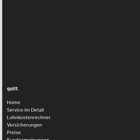
Krankheit/Unfall- Versicherung
Lohn
News
Presseartikel
Seniorenbetreuung
quitt.
Home
Service im Detail
Lohnkostenrechner
Versicherungen
Preise
Kundenmeinungen