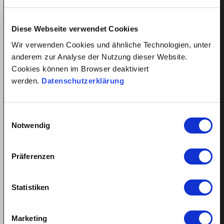
Schwangerschaft für eine längere Zeit arbeitsunfähig
ist. Muss in…
Diese Webseite verwendet Cookies
Wir verwenden Cookies und ähnliche Technologien, unter
anderem zur Analyse der Nutzung dieser Website.
Cookies können im Browser deaktiviert
werden.
Datenschutzerklärung
Einwilligungsauswahl
Notwendig
Putzcheckliste: Der perfekte
Präferenzen
Putzplan für Sie und Ihre Putzfrau
Publiziert: 22. Oktober 2015
Liam Pichler
Statistiken
Überarbeitet:
September 26, 2024
Damjan Schmid
Wer selbst putzt, weiss genau, welche Bereiche in der
Marketing