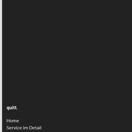
Arbeitsvertrag
Haushaltshilfe
Kinderbetreuung
Krankheit/Unfall- Versicherung
Lohn
News
Presseartikel
Seniorenbetreuung
quitt.
Home
Service im Detail