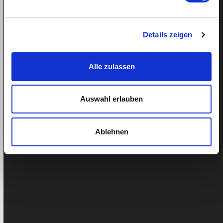
Wohnung oder im Haus auf Hochglanz gebracht
werden müssen. Meist haben…
Details zeigen
Alle zulassen
Auswahl erlauben
Ablehnen
Praxisbeispiel: Eine Putzfrau
verunfallt bei der Arbeit
Publiziert: 7. Oktober 2015
Liam Pichler
Überarbeitet:
April 16, 2024
Lilly Barak