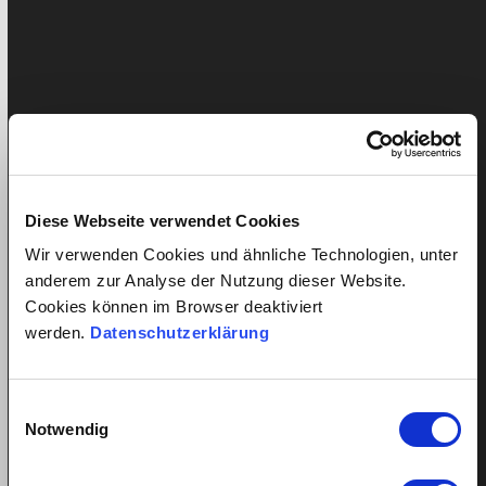
Article de presse
AVS
Contrat de travail
Garde d’enfants
Salaire
Diese Webseite verwendet Cookies
quitt
Wir verwenden Cookies und ähnliche Technologien, unter
anderem zur Analyse der Nutzung dieser Website.
Page d’accueil
Cookies können im Browser deaktiviert
Détail des services
werden.
Datenschutzerklärung
Calculateur de coûts salariaux
Assurances
Prix
Einwilligungsauswahl
Avis des clients
Notwendig
Enregistrer un employé
Login