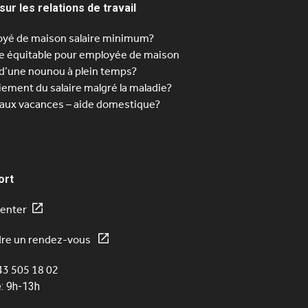
sur les relations de travail
yé de maison salaire minimum?
re équitable pour employée de maison
d’une nounou à plein temps?
iement du salaire malgré la maladie?
 aux vacances – aide domestique?
ort
enter
re un rendez-vous
043 505 18 02
: 9h-13h