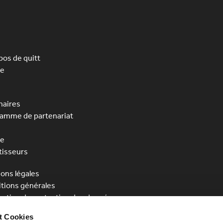
pos de quitt
pe
naires
amme de partenariat
se
tisseurs
ons légales
tions générales
ration de protection des données
t Cookies
 Allemagne