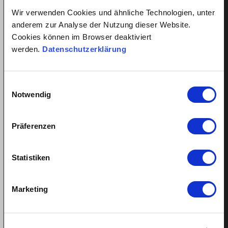
Login
Wir verwenden Cookies und ähnliche Technologien, unter
anderem zur Analyse der Nutzung dieser Website.
Hire cleaner
Cookies können im Browser deaktiviert
Hire childcare
werden.
Datenschutzerklärung
Hire caregiver
Advantages for employees
Einwilligungsauswahl
Employee registration
Notwendig
Employee login
Win a Language Course
Präferenzen
Statistiken
All about employment relationships
Marketing
Minimum wage for domestic help
Fair salary for cleaner
Fair salary for nanny