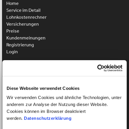
Home
Service im Detail
Lohnkostenrechner
Versicherungen
Preise
Kundenmeinungen
Registrierung
Login
Putzhilfe anstellen
Kinderbetreuung anstellen
Pflegehilfe anstellen
Diese Webseite verwendet Cookies
Vorteile für Arbeitnehmer
Wir verwenden Cookies und ähnliche Technologien, unter
Arbeitnehmer Registrierung
anderem zur Analyse der Nutzung dieser Website.
Arbeitnehmer Login
Cookies können im Browser deaktiviert
Sprachkurs gewinnen
werden.
Datenschutzerklärung