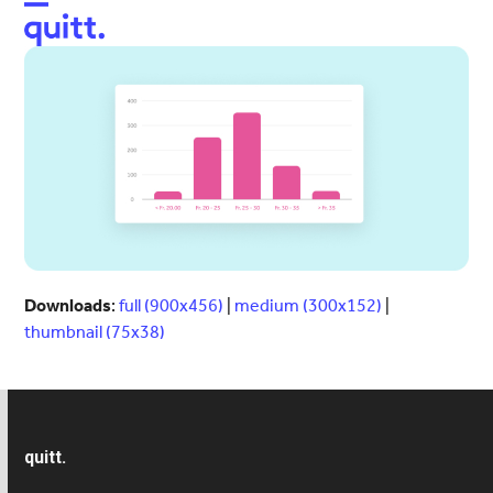
Open
Close
mobile
mobile
menu
menu
Downloads
:
full (900x456)
|
medium (300x152)
|
thumbnail (75x38)
quitt.