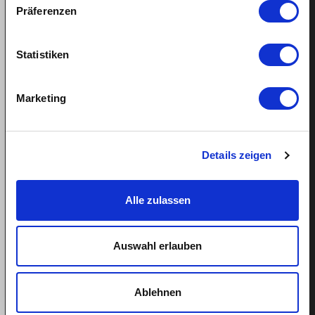
Präferenzen
Statistiken
Support
Marketing
Hilfe
Termin buchen
Details zeigen
Tel: 043 505 18 02
Mo-Fr: 9-13 Uhr
Alle zulassen
Auswahl erlauben
Weitere Links
Über quitt
Ablehnen
Team