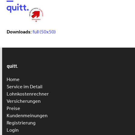
Open
Close
mobile
mobile
menu
menu
Downloads
:
full (50x50)
quitt.
Home
Service im Detail
Lohnkostenrechner
Versicherungen
Preise
Kundenmeinungen
Registrierung
Login