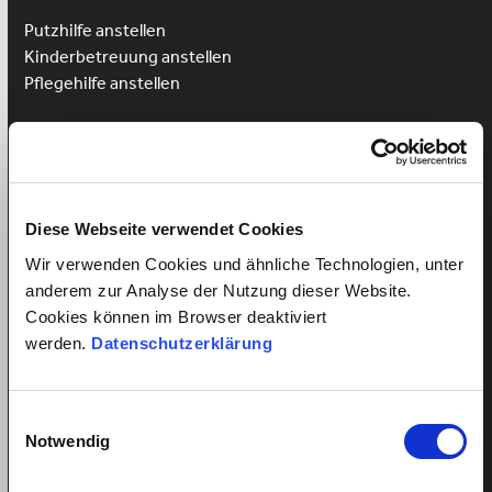
Putzhilfe anstellen
Kinderbetreuung anstellen
Pflegehilfe anstellen
Vorteile für Arbeitnehmer
Arbeitnehmer Registrierung
Arbeitnehmer Login
Sprachkurs gewinnen
Diese Webseite verwendet Cookies
Wir verwenden Cookies und ähnliche Technologien, unter
anderem zur Analyse der Nutzung dieser Website.
Cookies können im Browser deaktiviert
Alles über Arbeitsverhältnisse
werden.
Datenschutzerklärung
Mindestlohn Haushaltshilfe?
Fairer Lohn für Putzhilfen
Einwilligungsauswahl
Fairer Lohn Nanny
Notwendig
Lohnzahlung trotz Krankheit
Ferienanspruch Ihrer Haushaltshilfe