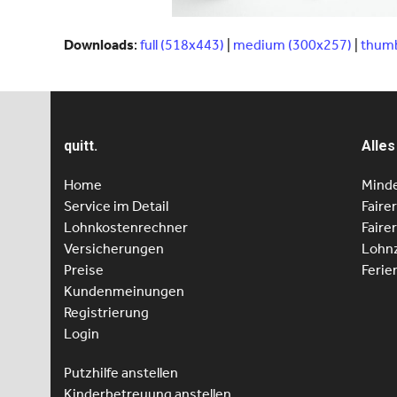
Downloads
:
full (518x443)
|
medium (300x257)
|
thumb
quitt.
Alles
Home
Minde
Service im Detail
Faire
Lohnkostenrechner
Faire
Versicherungen
Lohnz
Preise
Ferie
Kundenmeinungen
Registrierung
Login
Putzhilfe anstellen
Kinderbetreuung anstellen