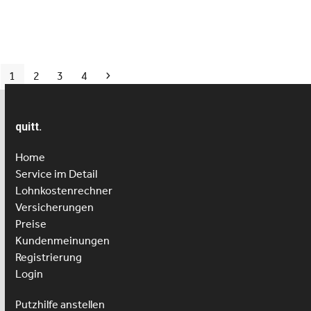
Seite
Seite
Seite
Seite
Vorwärts
1
2
3
4
quitt.
Home
Service im Detail
Lohnkostenrechner
Versicherungen
Preise
Kundenmeinungen
Registrierung
Login
Putzhilfe anstellen