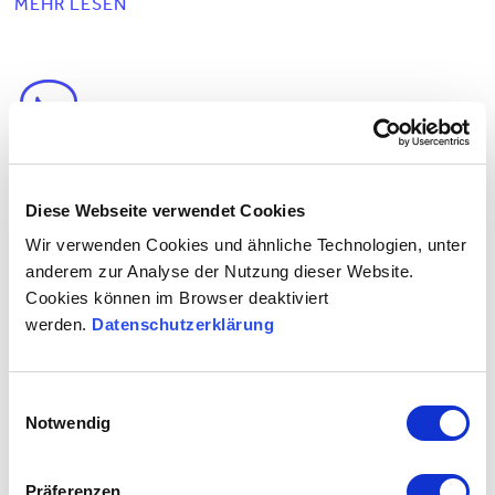
MEHR LESEN
Anonym
Diese Webseite verwendet Cookies
Wir verwenden Cookies und ähnliche Technologien, unter
anderem zur Analyse der Nutzung dieser Website.
17. Juli 2020
Liam Pichler
Social Media Reviews
Cookies können im Browser deaktiviert
0 Kommentare
werden.
Datenschutzerklärung
Weiter so. Empfehle sie gerne weiter
MEHR LESEN
Einwilligungsauswahl
Notwendig
Präferenzen