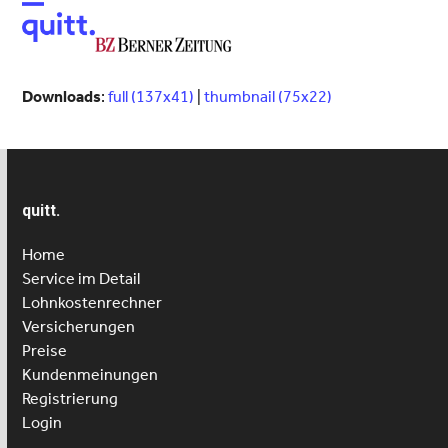
Open
Close
mobile
mobile
menu
menu
Downloads
:
full (137x41)
|
thumbnail (75x22)
quitt.
Home
Service im Detail
Lohnkostenrechner
Versicherungen
Preise
Kundenmeinungen
Registrierung
Login