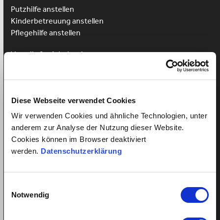
Putzhilfe anstellen
Kinderbetreuung anstellen
Pflegehilfe anstellen
Vorteile für Arbeitnehmer
Arbeitnehmer Registrierung
Arbeitnehmer Login
Sprachkurs gewinnen
Diese Webseite verwendet Cookies
Wir verwenden Cookies und ähnliche Technologien, unter
anderem zur Analyse der Nutzung dieser Website.
Cookies können im Browser deaktiviert
Alles über Arbeitsverhältnisse
werden.
Datenschutzerklärung
Mindestlohn Haushaltshilfe?
Fairer Lohn für Putzhilfen
Einwilligungsauswahl
Fairer Lohn Nanny
Notwendig
Lohnzahlung trotz Krankheit
Ferienanspruch Ihrer Haushaltshilfe