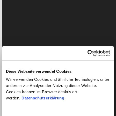
Arbeitsvertrag
Haushaltshilfe
Kinderbetreuung
Krankheit/Unfall- Versicherung
Lohn
News
Diese Webseite verwendet Cookies
Presseartikel
Wir verwenden Cookies und ähnliche Technologien, unter
Seniorenbetreuung
anderem zur Analyse der Nutzung dieser Website.
quitt.
Cookies können im Browser deaktiviert
werden.
Datenschutzerklärung
Home
Service im Detail
Lohnkostenrechner
Einwilligungsauswahl