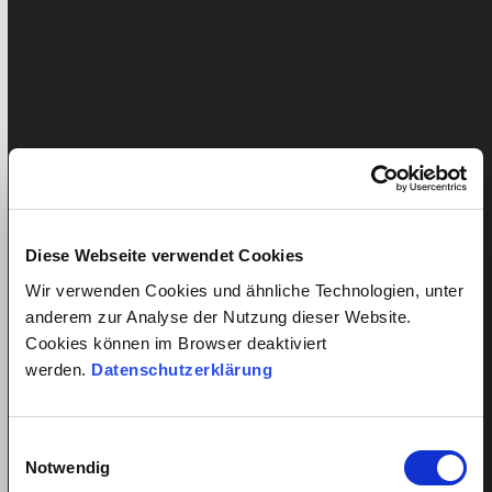
Kinderbetreuung
Krankheit/Unfall- Versicherung
Lohn
News
Presseartikel
Diese Webseite verwendet Cookies
Seniorenbetreuung
Wir verwenden Cookies und ähnliche Technologien, unter
quitt.
anderem zur Analyse der Nutzung dieser Website.
Home
Cookies können im Browser deaktiviert
Service im Detail
werden.
Datenschutzerklärung
Lohnkostenrechner
Versicherungen
Einwilligungsauswahl
Preise
Notwendig
Kundenmeinungen