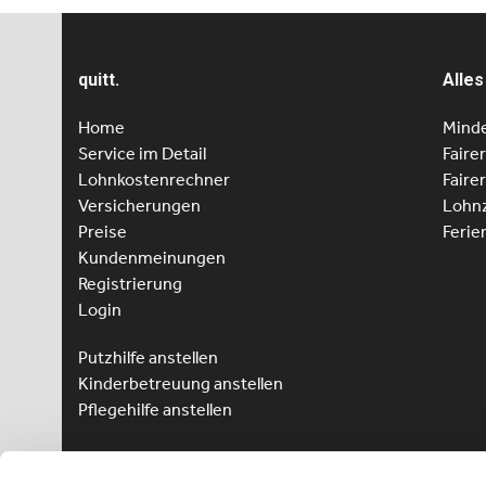
quitt.
Alles
Home
Minde
Service im Detail
Faire
Lohnkostenrechner
Faire
Versicherungen
Lohnz
Preise
Ferie
Kundenmeinungen
Registrierung
Login
Putzhilfe anstellen
Kinderbetreuung anstellen
Pflegehilfe anstellen
Vorteile für Arbeitnehmer
Arbeitnehmer Registrierung