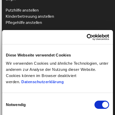
Putzhilfe anstellen
Kinderbetreuung anstellen
Pflegehilfe anstellen
Vorteile für Arbeitnehmer
Arbeitnehmer Registrierung
Arbeitnehmer Login
Sprachkurs gewinnen
Diese Webseite verwendet Cookies
Wir verwenden Cookies und ähnliche Technologien, unter
anderem zur Analyse der Nutzung dieser Website.
Cookies können im Browser deaktiviert
Alles über Arbeitsverhältnisse
werden.
Datenschutzerklärung
Mindestlohn Haushaltshilfe?
Fairer Lohn für Putzhilfen
Einwilligungsauswahl
Fairer Lohn Nanny
Notwendig
Lohnzahlung trotz Krankheit