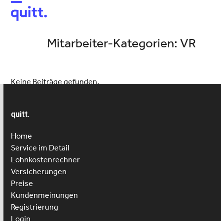
Open
Close
mobile
mobile
menu
menu
Mitarbeiter-Kategorien:
VR
Keine Beiträge gefunden.
quitt.
Home
Service im Detail
Lohnkostenrechner
Versicherungen
Preise
Kundenmeinungen
Registrierung
Login