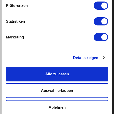
Ferienanspruch Ihrer Haushaltshilfe
Präferenzen
Statistiken
Support
Marketing
Hilfe
Termin buchen
Details zeigen
Tel: 043 505 18 02
Mo-Fr: 9-13 Uhr
Alle zulassen
Auswahl erlauben
Weitere Links
Über quitt
Ablehnen
Team