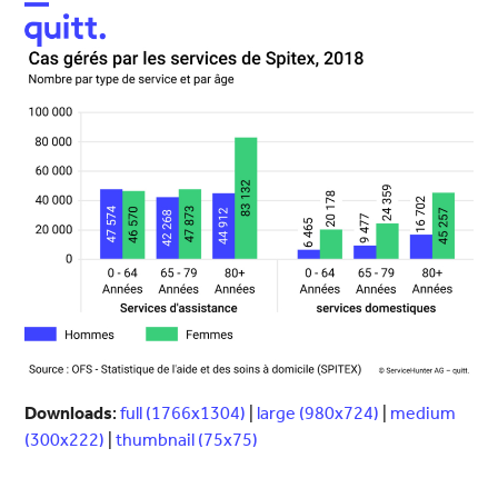
Open
Close
mobile
mobile
menu
menu
Downloads
:
full (1766x1304)
|
large (980x724)
|
medium
(300x222)
|
thumbnail (75x75)