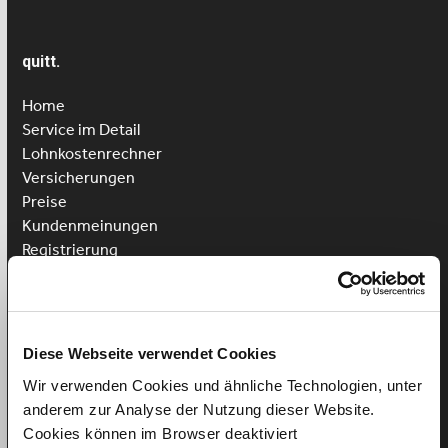
quitt.
Home
Service im Detail
Lohnkostenrechner
Versicherungen
Preise
Kundenmeinungen
Registrierung
Login
Putzhilfe anstellen
Kinderbetreuung anstellen
Diese Webseite verwendet Cookies
Pflegehilfe anstellen
Wir verwenden Cookies und ähnliche Technologien, unter
Vorteile für Arbeitnehmer
anderem zur Analyse der Nutzung dieser Website.
Arbeitnehmer Registrierung
Cookies können im Browser deaktiviert