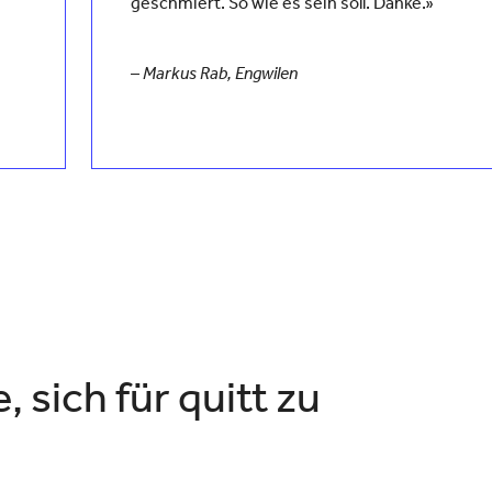
geschmiert. So wie es sein soll. Danke.
»
–
Markus Rab, Engwilen
 sich für quitt zu