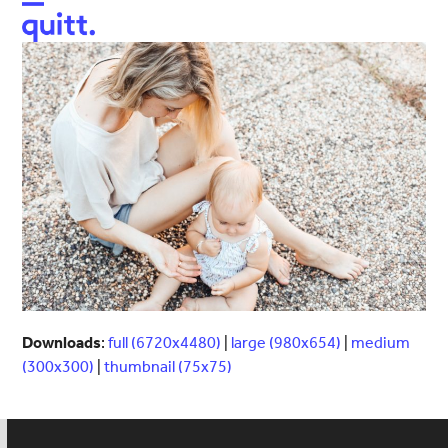
Open
Close
mobile
mobile
menu
menu
Downloads
:
full (6720x4480)
|
large (980x654)
|
medium
(300x300)
|
thumbnail (75x75)