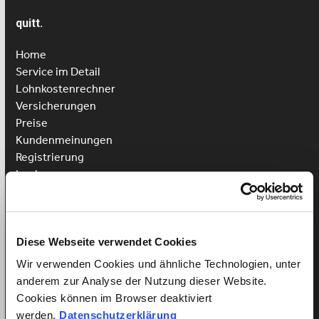
quitt.
Home
Service im Detail
Lohnkostenrechner
Versicherungen
Preise
Kundenmeinungen
Registrierung
Login
Putzhilfe anstellen
Kinderbetreuung anstellen
Pflegehilfe anstellen
Diese Webseite verwendet Cookies
Wir verwenden Cookies und ähnliche Technologien, unter
Vorteile für Arbeitnehmer
anderem zur Analyse der Nutzung dieser Website.
Arbeitnehmer Registrierung
Cookies können im Browser deaktiviert
Arbeitnehmer Login
werden.
Datenschutzerklärung