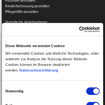
Putzhilfe anstellen
Kinderbetreuung anstellen
Pflegehilfe anstellen
Vorteile für Arbeitnehmer
Arbeitnehmer Registrierung
Arbeitnehmer Login
Sprachkurs gewinnen
Diese Webseite verwendet Cookies
Wir verwenden Cookies und ähnliche Technologien, unter
anderem zur Analyse der Nutzung dieser Website.
Alles über Arbeitsverhältnisse
Cookies können im Browser deaktiviert
werden.
Datenschutzerklärung
Mindestlohn Haushaltshilfe?
Fairer Lohn für Putzhilfen
Fairer Lohn Nanny
Einwilligungsauswahl
Notwendig
Lohnzahlung trotz Krankheit
Ferienanspruch Ihrer Haushaltshilfe