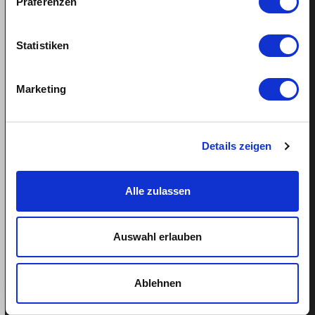
Präferenzen
Statistiken
Support
Hilfe
Marketing
Termin buchen
Tel: 043 505 18 02
Details zeigen
Mo-Fr: 9-13 Uhr
Alle zulassen
Weitere Links
Auswahl erlauben
Über quitt
Ablehnen
Team
Blog