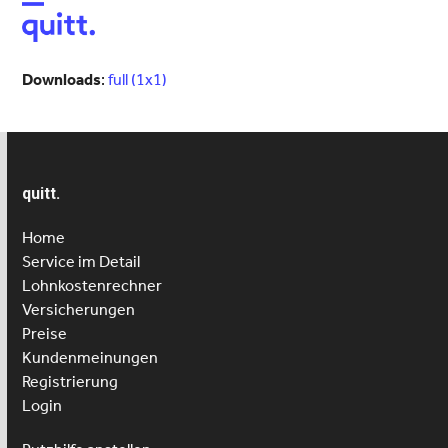
Open
Close
mobile
mobile
menu
menu
Downloads
:
full (1x1)
quitt.
Home
Service im Detail
Lohnkostenrechner
Versicherungen
Preise
Kundenmeinungen
Registrierung
Login