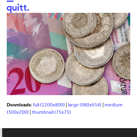
Open
Close
mobile
mobile
menu
menu
Downloads
:
full (1200x800)
|
large (980x654)
|
medium
(300x200)
|
thumbnail (75x75)