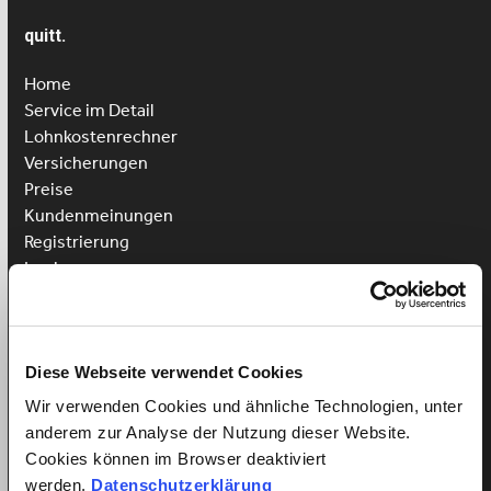
quitt.
Home
Service im Detail
Lohnkostenrechner
Versicherungen
Preise
Kundenmeinungen
Registrierung
Login
Putzhilfe anstellen
Kinderbetreuung anstellen
Pflegehilfe anstellen
Diese Webseite verwendet Cookies
Wir verwenden Cookies und ähnliche Technologien, unter
Vorteile für Arbeitnehmer
anderem zur Analyse der Nutzung dieser Website.
Arbeitnehmer Registrierung
Cookies können im Browser deaktiviert
Arbeitnehmer Login
werden.
Datenschutzerklärung