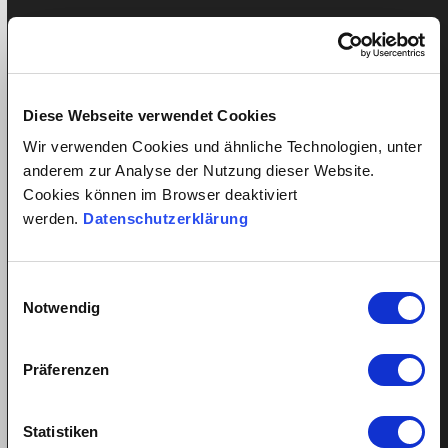
quitt.
Home
Service im Detail
Diese Webseite verwendet Cookies
Lohnkostenrechner
Wir verwenden Cookies und ähnliche Technologien, unter
Versicherungen
anderem zur Analyse der Nutzung dieser Website.
Preise
Cookies können im Browser deaktiviert
Kundenmeinungen
werden.
Datenschutzerklärung
Registrierung
Login
Putzhilfe anstellen
Einwilligungsauswahl
Notwendig
Kinderbetreuung anstellen
Pflegehilfe anstellen
Präferenzen
Vorteile für Arbeitnehmer
Arbeitnehmer Registrierung
Arbeitnehmer Login
Statistiken