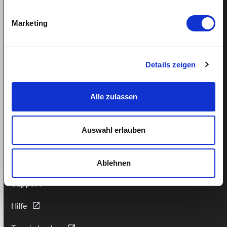
Sprachkurs gewinnen
Marketing
Alles über Arbeitsverhältnisse
Details zeigen
Mindestlohn Haushaltshilfe?
Fairer Lohn für Putzhilfen
Alle zulassen
Fairer Lohn Nanny
Lohnzahlung trotz Krankheit
Ferienanspruch Ihrer Haushaltshilfe
Auswahl erlauben
Ablehnen
Support
Hilfe