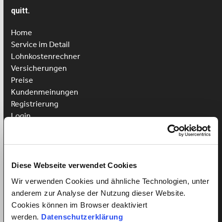
quitt.
Home
Service im Detail
Lohnkostenrechner
Versicherungen
Preise
Kundenmeinungen
Registrierung
Login
Putzhilfe anstellen
Kinderbetreuung anstellen
Pflegehilfe anstellen
Diese Webseite verwendet Cookies
Wir verwenden Cookies und ähnliche Technologien, unter
Vorteile für Arbeitnehmer
anderem zur Analyse der Nutzung dieser Website.
Arbeitnehmer Registrierung
Cookies können im Browser deaktiviert
Arbeitnehmer Login
werden.
Datenschutzerklärung
Sprachkurs gewinnen