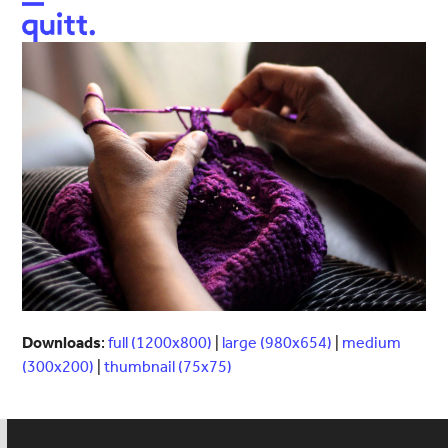
Open
Close
mobile
mobile
menu
menu
Downloads
:
full (1200x800)
|
large (980x654)
|
medium
(300x200)
|
thumbnail (75x75)