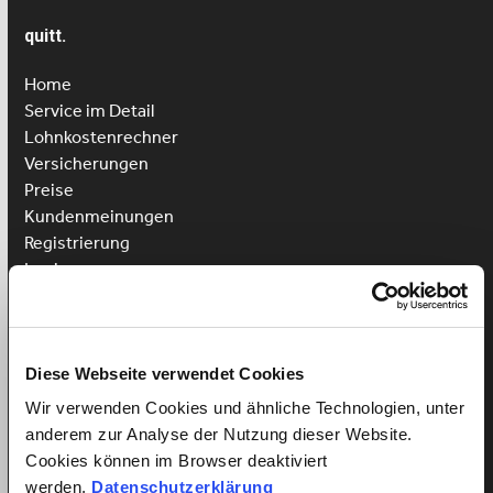
quitt.
Home
Service im Detail
Lohnkostenrechner
Versicherungen
Preise
Kundenmeinungen
Registrierung
Login
Putzhilfe anstellen
Kinderbetreuung anstellen
Pflegehilfe anstellen
Diese Webseite verwendet Cookies
Wir verwenden Cookies und ähnliche Technologien, unter
Vorteile für Arbeitnehmer
anderem zur Analyse der Nutzung dieser Website.
Arbeitnehmer Registrierung
Cookies können im Browser deaktiviert
Arbeitnehmer Login
werden.
Datenschutzerklärung