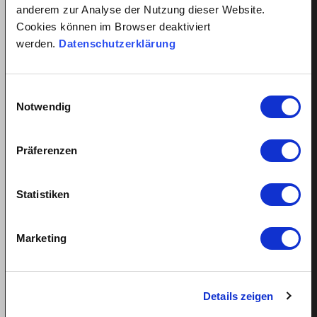
anderem zur Analyse der Nutzung dieser Website.
Pflegehilfe anstellen
Cookies können im Browser deaktiviert
werden.
Datenschutzerklärung
Vorteile für Arbeitnehmer
Arbeitnehmer Registrierung
Arbeitnehmer Login
Einwilligungsauswahl
Sprachkurs gewinnen
Notwendig
Präferenzen
Alles über Arbeitsverhältnisse
Statistiken
Mindestlohn Haushaltshilfe?
Fairer Lohn für Putzhilfen
Marketing
Fairer Lohn Nanny
Lohnzahlung trotz Krankheit
Ferienanspruch Ihrer Haushaltshilfe
Details zeigen