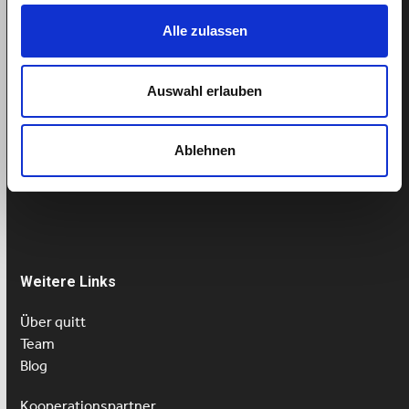
Alle zulassen
Support
Hilfe
Auswahl erlauben
Termin buchen
Ablehnen
Tel: 043 505 18 02
Mo-Fr: 9-13 Uhr
Weitere Links
Über quitt
Team
Blog
Kooperationspartner