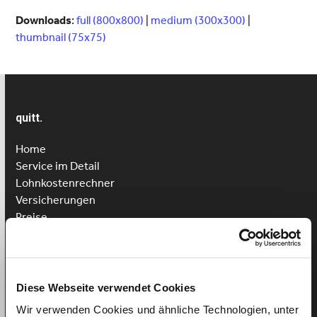
Downloads
:
full (800x800)
|
medium (300x300)
|
thumbnail (75x75)
quitt.
Home
Service im Detail
Lohnkostenrechner
Versicherungen
Preise
Kundenmeinungen
Registrierung
Login
Diese Webseite verwendet Cookies
Putzhilfe anstellen
Wir verwenden Cookies und ähnliche Technologien, unter
Kinderbetreuung anstellen