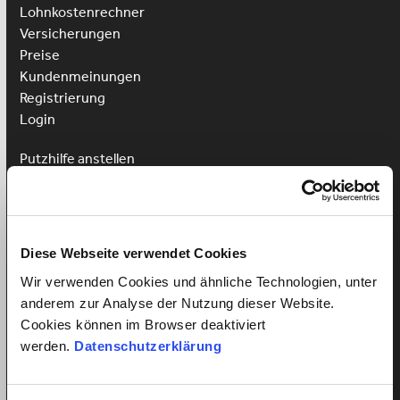
Lohnkostenrechner
Versicherungen
Preise
Kundenmeinungen
Registrierung
Login
Putzhilfe anstellen
Kinderbetreuung anstellen
Pflegehilfe anstellen
Vorteile für Arbeitnehmer
Diese Webseite verwendet Cookies
Arbeitnehmer Registrierung
Wir verwenden Cookies und ähnliche Technologien, unter
Arbeitnehmer Login
anderem zur Analyse der Nutzung dieser Website.
Sprachkurs gewinnen
Cookies können im Browser deaktiviert
werden.
Datenschutzerklärung