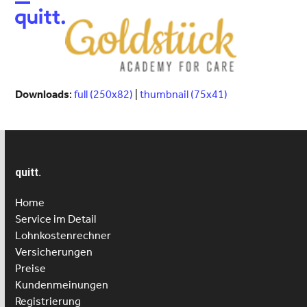
Open
Close
mobile
mobile
menu
menu
Downloads
:
full (250x82)
|
thumbnail (75x41)
quitt.
Home
Service im Detail
Lohnkostenrechner
Versicherungen
Preise
Kundenmeinungen
Registrierung