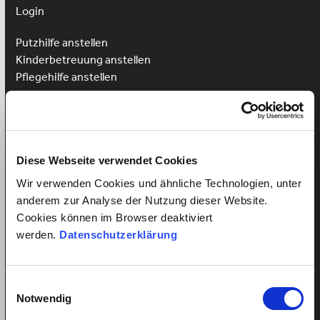
Login
Putzhilfe anstellen
Kinderbetreuung anstellen
Pflegehilfe anstellen
Vorteile für Arbeitnehmer
Arbeitnehmer Registrierung
Arbeitnehmer Login
Sprachkurs gewinnen
Diese Webseite verwendet Cookies
Wir verwenden Cookies und ähnliche Technologien, unter
anderem zur Analyse der Nutzung dieser Website.
Cookies können im Browser deaktiviert
werden.
Datenschutzerklärung
Alles über Arbeitsverhältnisse
Mindestlohn Haushaltshilfe?
Einwilligungsauswahl
Fairer Lohn für Putzhilfen
Notwendig
Fairer Lohn Nanny