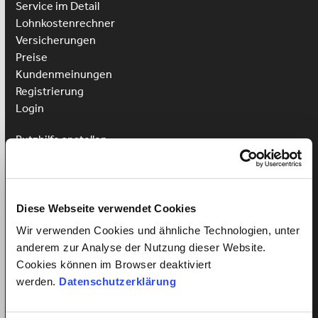
Service im Detail
Lohnkostenrechner
Versicherungen
Preise
Kundenmeinungen
Registrierung
Login
Putzhilfe anstellen
Kinderbetreuung anstellen
Pflegehilfe anstellen
Vorteile für Arbeitnehmer
Diese Webseite verwendet Cookies
Arbeitnehmer Registrierung
Wir verwenden Cookies und ähnliche Technologien, unter
Arbeitnehmer Login
anderem zur Analyse der Nutzung dieser Website.
Sprachkurs gewinnen
Cookies können im Browser deaktiviert
werden.
Datenschutzerklärung