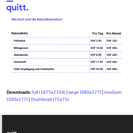
Open
Close
mobile
mobile
menu
menu
Downloads
:
full (1875x1104)
|
large (980x577)
|
medium
(300x177)
|
thumbnail (75x75)