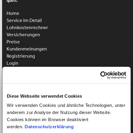
quitt.
Home
Service im Detail
Lohnkostenrechner
Versicherungen
Preise
Kundenmeinungen
Registrierung
Login
Putzhilfe anstellen
Kinderbetreuung anstellen
Pflegehilfe anstellen
Diese Webseite verwendet Cookies
Vorteile für Arbeitnehmer
Wir verwenden Cookies und ähnliche Technologien, unter
Arbeitnehmer Registrierung
anderem zur Analyse der Nutzung dieser Website.
Arbeitnehmer Login
Cookies können im Browser deaktiviert
Sprachkurs gewinnen
werden.
Datenschutzerklärung