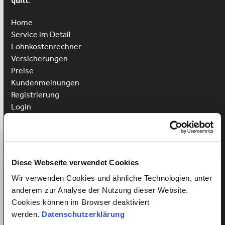
quitt.
Home
Service im Detail
Lohnkostenrechner
Versicherungen
Preise
Kundenmeinungen
Registrierung
Login
Putzhilfe anstellen
Kinderbetreuung anstellen
Pflegehilfe anstellen
Diese Webseite verwendet Cookies
Vorteile für Arbeitnehmer
Wir verwenden Cookies und ähnliche Technologien, unter
Arbeitnehmer Registrierung
anderem zur Analyse der Nutzung dieser Website.
Arbeitnehmer Login
Cookies können im Browser deaktiviert
Sprachkurs gewinnen
werden.
Datenschutzerklärung