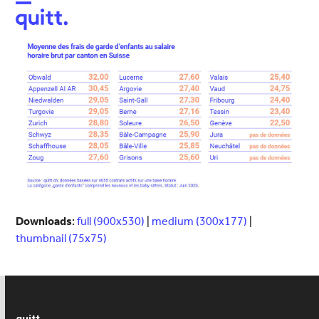
Open
Close
mobile
mobile
menu
menu
Downloads
:
full (900x530)
|
medium (300x177)
|
thumbnail (75x75)