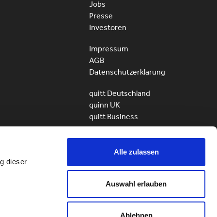
Jobs
Presse
Investoren
Impressum
AGB
Datenschutzerklärung
quitt Deutschland
quinn UK
quitt Business
Alle zulassen
g dieser
ServiceHunter AG – quitt
Alle Rechte vorbehalten
Auswahl erlauben
© 2010 – 2026
Ablehnen