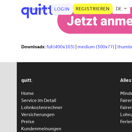
Helpcenter
REGISTRIEREN
DE
LOGIN
Downloads
:
full (400x103)
|
medium (300x77)
|
thumbn
quitt.
Alles
Home
Minde
Service im Detail
Faire
Lohnkostenrechner
Faire
Versicherungen
Lohnz
Preise
Ferie
Kundenmeinungen