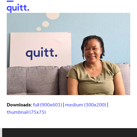
Open
Close
mobile
mobile
menu
menu
Downloads
:
full (900x601)
|
medium (300x200)
|
thumbnail (75x75)