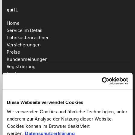
quitt.
Home
Service im Detail
Lohnkostenrechner
Versicherungen
Preise
Kundenmeinungen
Registrierung
Login
Putzhilfe anstellen
Kinderbetreuung anstellen
Pflegehilfe anstellen
Diese Webseite verwendet Cookies
Wir verwenden Cookies und ähnliche Technologien, unter
Vorteile für Arbeitnehmer
anderem zur Analyse der Nutzung dieser Website.
Arbeitnehmer Registrierung
Cookies können im Browser deaktiviert
Arbeitnehmer Login
werden.
Datenschutzerklärung