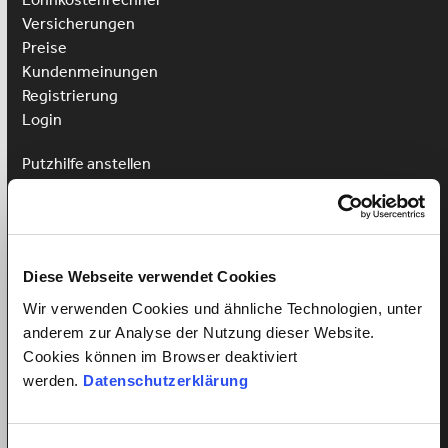
Versicherungen
Preise
Kundenmeinungen
Registrierung
Login
Putzhilfe anstellen
Kinderbetreuung anstellen
Pflegehilfe anstellen
Vorteile für Arbeitnehmer
Diese Webseite verwendet Cookies
Arbeitnehmer Registrierung
Arbeitnehmer Login
Wir verwenden Cookies und ähnliche Technologien, unter
Sprachkurs gewinnen
anderem zur Analyse der Nutzung dieser Website.
Cookies können im Browser deaktiviert
werden.
Datenschutzerklärung
Alles über Arbeitsverhältnisse