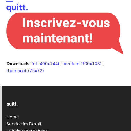
Open
Close
mobile
mobile
menu
menu
Downloads
:
full (400x144)
|
medium (300x108)
|
thumbnail (75x72)
quitt.
Home
Service im Detail
Lohnkostenrechner