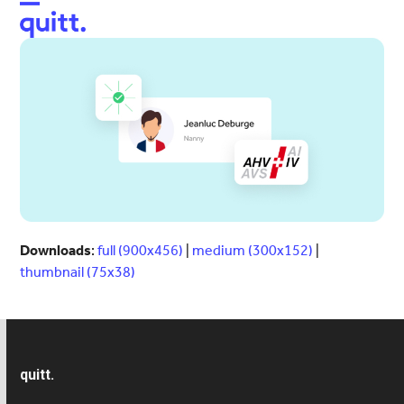
Open
Close
mobile
mobile
menu
menu
Downloads
:
full (900x456)
|
medium (300x152)
|
thumbnail (75x38)
quitt.