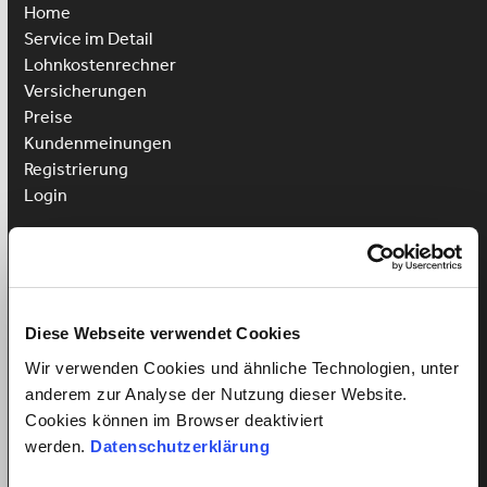
Home
Service im Detail
Lohnkostenrechner
Versicherungen
Preise
Kundenmeinungen
Registrierung
Login
Putzhilfe anstellen
Kinderbetreuung anstellen
Pflegehilfe anstellen
Diese Webseite verwendet Cookies
Vorteile für Arbeitnehmer
Wir verwenden Cookies und ähnliche Technologien, unter
Arbeitnehmer Registrierung
anderem zur Analyse der Nutzung dieser Website.
Arbeitnehmer Login
Cookies können im Browser deaktiviert
Sprachkurs gewinnen
werden.
Datenschutzerklärung