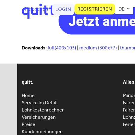
Helpcenter
REGISTRIEREN
DE
LOGIN
Downloads
:
full (400x103)
|
medium (300x77)
|
thumbn
quitt.
Alles
Home
Minde
Service im Detail
Faire
Lohnkostenrechner
Faire
Versicherungen
Lohnz
Preise
Ferie
Kundenmeinungen