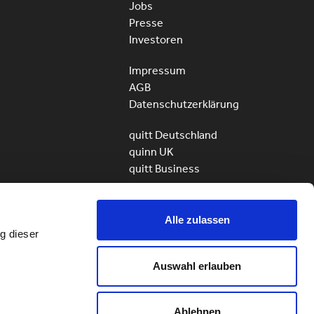
Jobs
Presse
Investoren
Impressum
AGB
Datenschutzerklärung
quitt Deutschland
quinn UK
quitt Business
Alle zulassen
g dieser
ServiceHunter AG – quitt
Alle Rechte vorbehalten
Auswahl erlauben
© 2010 – 2026
Ablehnen