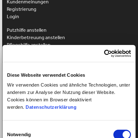
Kundenmeinungen
Registrierung
Login
Putzhilfe anstellen
Kinderbetreuung anstellen
Pflegehilfe anstellen
Vorteile für Arbeitnehmer
Arbeitnehmer Registrierung
Arbeitnehmer Login
Diese Webseite verwendet Cookies
Sprachkurs gewinnen
Wir verwenden Cookies und ähnliche Technologien, unter
anderem zur Analyse der Nutzung dieser Website.
Cookies können im Browser deaktiviert
werden.
Datenschutzerklärung
Alles über Arbeitsverhältnisse
Mindestlohn Haushaltshilfe?
Einwilligungsauswahl
Notwendig
Fairer Lohn für Putzhilfen